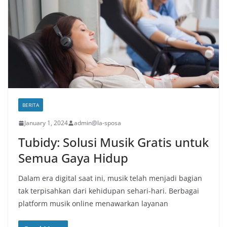
BERITA
January 1, 2024
admin@la-sposa
Tubidy: Solusi Musik Gratis untuk
Semua Gaya Hidup
Dalam era digital saat ini, musik telah menjadi bagian
tak terpisahkan dari kehidupan sehari-hari. Berbagai
platform musik online menawarkan layanan