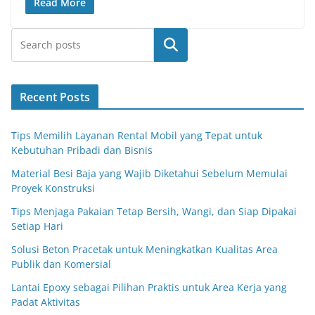
Read More
Search
Recent Posts
Tips Memilih Layanan Rental Mobil yang Tepat untuk
Kebutuhan Pribadi dan Bisnis
Material Besi Baja yang Wajib Diketahui Sebelum Memulai
Proyek Konstruksi
Tips Menjaga Pakaian Tetap Bersih, Wangi, dan Siap Dipakai
Setiap Hari
Solusi Beton Pracetak untuk Meningkatkan Kualitas Area
Publik dan Komersial
Lantai Epoxy sebagai Pilihan Praktis untuk Area Kerja yang
Padat Aktivitas