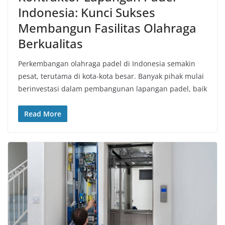
Indonesia: Kunci Sukses
Membangun Fasilitas Olahraga
Berkualitas
Perkembangan olahraga padel di Indonesia semakin
pesat, terutama di kota-kota besar. Banyak pihak mulai
berinvestasi dalam pembangunan lapangan padel, baik
Read More