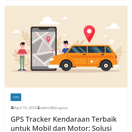
TIPS
April 16, 2025
admin@la-sposa
GPS Tracker Kendaraan Terbaik
untuk Mobil dan Motor: Solusi