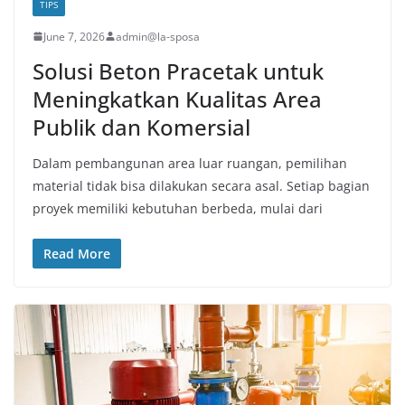
TIPS
June 7, 2026
admin@la-sposa
Solusi Beton Pracetak untuk
Meningkatkan Kualitas Area
Publik dan Komersial
Dalam pembangunan area luar ruangan, pemilihan
material tidak bisa dilakukan secara asal. Setiap bagian
proyek memiliki kebutuhan berbeda, mulai dari
Read More