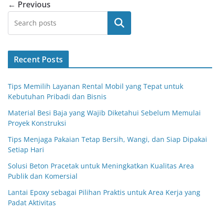
← Previous
Search
Recent Posts
Tips Memilih Layanan Rental Mobil yang Tepat untuk
Kebutuhan Pribadi dan Bisnis
Material Besi Baja yang Wajib Diketahui Sebelum Memulai
Proyek Konstruksi
Tips Menjaga Pakaian Tetap Bersih, Wangi, dan Siap Dipakai
Setiap Hari
Solusi Beton Pracetak untuk Meningkatkan Kualitas Area
Publik dan Komersial
Lantai Epoxy sebagai Pilihan Praktis untuk Area Kerja yang
Padat Aktivitas