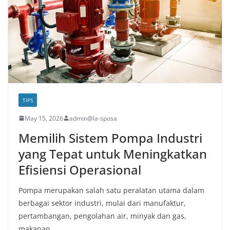
TIPS
May 15, 2026
admin@la-sposa
Memilih Sistem Pompa Industri
yang Tepat untuk Meningkatkan
Efisiensi Operasional
Pompa merupakan salah satu peralatan utama dalam
berbagai sektor industri, mulai dari manufaktur,
pertambangan, pengolahan air, minyak dan gas,
makanan