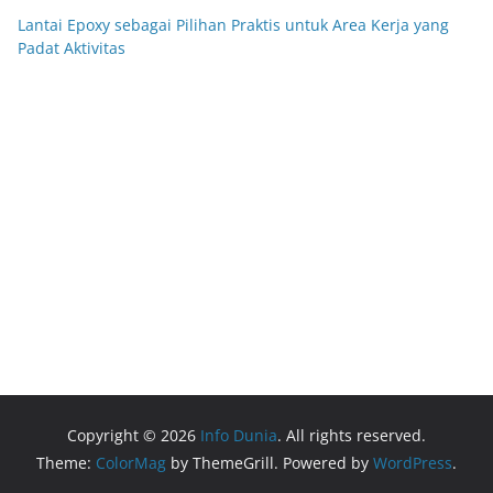
Lantai Epoxy sebagai Pilihan Praktis untuk Area Kerja yang
Padat Aktivitas
Anime Sub Indo
https://merahputih88gacor6.store/
MerahPutih88
Situs Slot Online Terpercaya
Anichin
https://motorbalap.id/
Okekios
Copyright © 2026
Info Dunia
. All rights reserved.
Theme:
ColorMag
by ThemeGrill. Powered by
WordPress
.